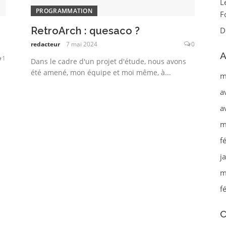
L
PROGRAMMATION
F
RetroArch : quesaco ?
D
redacteur
7 mai 2024
0
A
1
Dans le cadre d'un projet d'étude, nous avons
été amené, mon équipe et moi même, à...
m
a
a
m
f
j
m
f
C