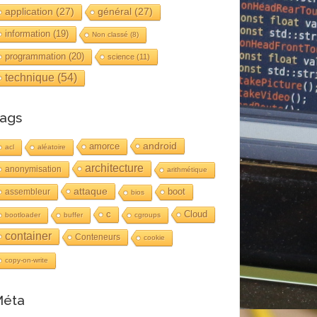
application
(27)
général
(27)
information
(19)
Non classé
(8)
programmation
(20)
science
(11)
technique
(54)
ags
android
amorce
acl
aléatoire
architecture
anonymisation
arithmétique
attaque
boot
assembleur
bios
c
Cloud
bootloader
buffer
cgroups
container
Conteneurs
cookie
copy-on-write
éta