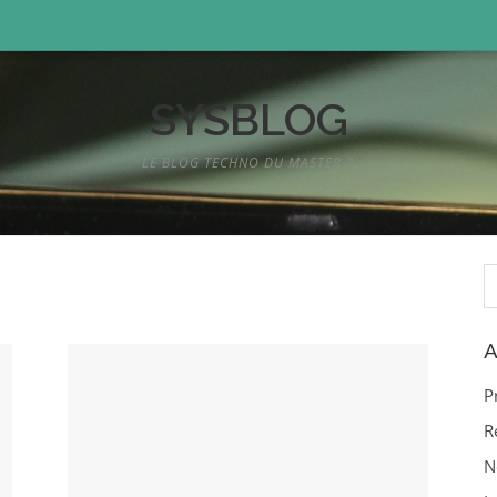
SYSBLOG
LE BLOG TECHNO DU MASTER 2
R
A
P
R
N