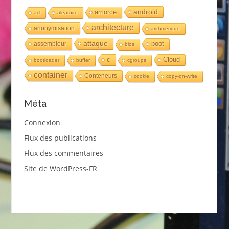
android
amorce
acl
aléatoire
architecture
anonymisation
arithmétique
attaque
boot
assembleur
bios
c
Cloud
bootloader
buffer
cgroups
container
Conteneurs
cookie
copy-on-write
Méta
Connexion
Flux des publications
Flux des commentaires
Site de WordPress-FR