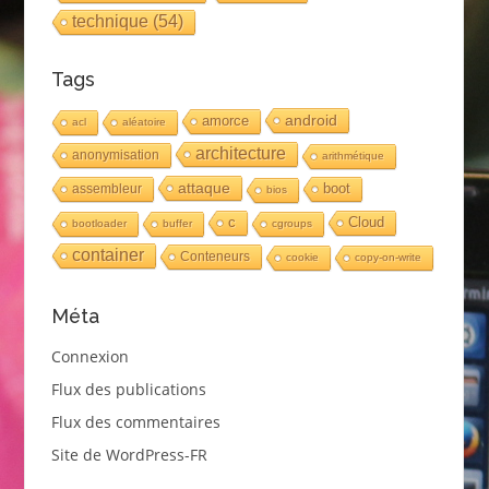
technique
(54)
Tags
android
amorce
acl
aléatoire
architecture
anonymisation
arithmétique
attaque
boot
assembleur
bios
c
Cloud
bootloader
buffer
cgroups
container
Conteneurs
cookie
copy-on-write
Méta
Connexion
Flux des publications
Flux des commentaires
Site de WordPress-FR