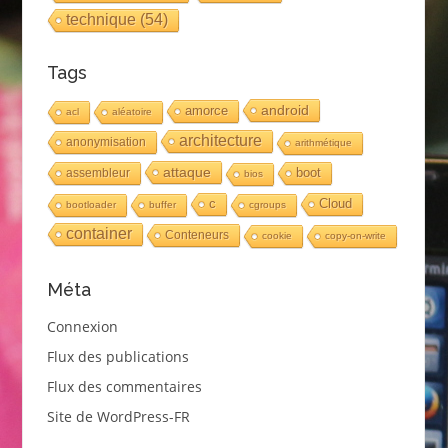
technique
(54)
Tags
android
amorce
acl
aléatoire
architecture
anonymisation
arithmétique
attaque
boot
assembleur
bios
c
Cloud
bootloader
buffer
cgroups
container
Conteneurs
cookie
copy-on-write
Méta
Connexion
Flux des publications
Flux des commentaires
Site de WordPress-FR