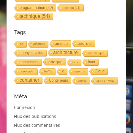
programmation
(20)
science
(11)
technique
(54)
Tags
android
amorce
acl
aléatoire
architecture
anonymisation
arithmétique
attaque
boot
assembleur
bios
c
Cloud
bootloader
buffer
cgroups
container
Conteneurs
cookie
copy-on-write
Méta
Connexion
Flux des publications
Flux des commentaires