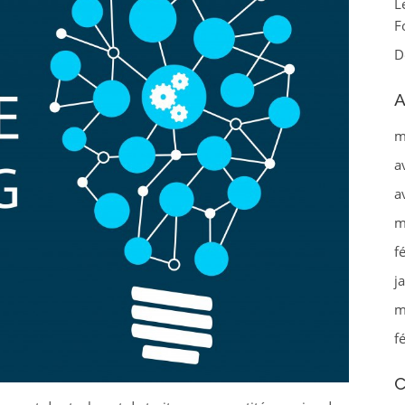
L
F
D
A
m
a
a
m
f
j
m
f
C