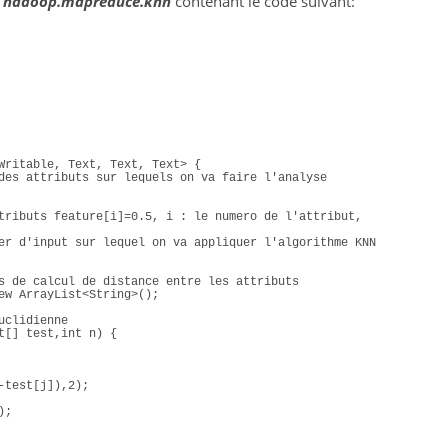
e
hadoop.mapreduce.knn
contenant le code suivant:
Writable, Text, Text, Text
>
{
des attributs sur lequels on va faire l'analyse
tributs feature[i]=0.5, i : le numero de l'attribut, 
er d'input sur lequel on va appliquer l'algorithme KNN
s de calcul de distance entre les attributs
ew
 ArrayList
<
String
>()
;
uclidienne
t
[]
 test,
int
 n
)
{
-test
[
j
])
,
2
)
;
)
;