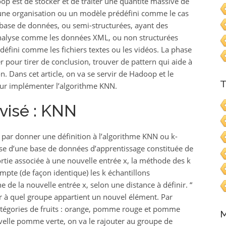
oop est de stocker et de traiter une quantité massive de
 une organisation ou un modèle prédéfini comme le cas
base de données, ou semi-structurées, ayant des
r analyse comme les données XML, ou non structurées
défini comme les fichiers textes ou les vidéos. La phase
er pour tirer de conclusion, trouver de pattern qui aide à
n. Dans cet article, on va se servir de Hadoop et le
T
r implémenter l’algorithme KNN.
visé : KNN
par donner une définition à l’algorithme KNN ou k-
se d’une base de données d’apprentissage constituée de
ortie associée à une nouvelle entrée x, la méthode des k
mpte (de façon identique) les k échantillons
e de la nouvelle entrée x, selon une distance à définir. “
 à quel groupe appartient un nouvel élément. Par
 catégories de fruits : orange, pomme rouge et pomme
M
uvelle pomme verte, on va le rajouter au groupe de