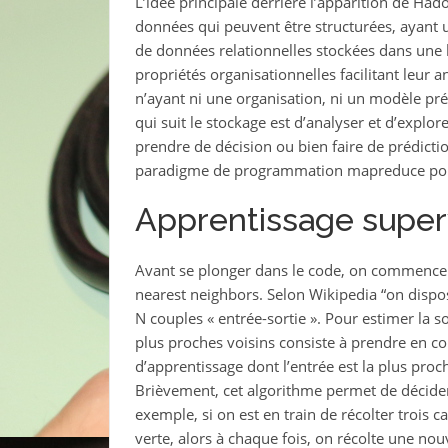
L’idée principale derrière l’apparition de Had
données qui peuvent être structurées, ayant
de données relationnelles stockées dans une 
propriétés organisationnelles facilitant leu
n’ayant ni une organisation, ni un modèle pré
qui suit le stockage est d’analyser et d’explor
prendre de décision ou bien faire de prédictio
paradigme de programmation mapreduce pou
Apprentissage super
Avant se plonger dans le code, on commence 
nearest neighbors. Selon Wikipedia “on dispo
N couples « entrée-sortie ». Pour estimer la s
plus proches voisins consiste à prendre en co
d’apprentissage dont l’entrée est la plus proch
Brièvement, cet algorithme permet de décider
exemple, si on est en train de récolter trois
verte, alors à chaque fois, on récolte une no