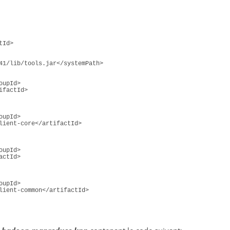
tId
>
41/lib/tools.jar
</
systemPath
>
oupId
>
ifactId
>
oupId
>
lient-core
</
artifactId
>
oupId
>
actId
>
oupId
>
lient-common
</
artifactId
>