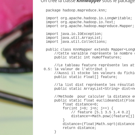
On crée la classe
KnnMapper
sous le packag
package
 hadoop.mapreduce.knn
;
import
 org.apache.hadoop.io.LongWritable
;
import
 org.apache.hadoop.io.Text
;
import
 org.apache.hadoop.mapreduce.Mapper
;
import
 java.io.IOException
;
import
 java.util.ArrayList
;
import
 java.util.Collections
;
public
class
 KnnMapper 
extends
 Mapper
<
Long
//Cette varaible représente le nombre 
public
static
int
 numoffeatures;
//Le tableau feature représente les at
0.5: la valeur de l'attribut i
//Aussi il stocke les valeurs du fichi
public
static
Float
[]
 feature;
//la list dist représente les résultat
public
static
 ArrayList
<
String
>
 dist=
n
//Methode  pour calculer la distance e
public
static
float
euclideandist
(
Floa
float
 distance=
0
;
for
(
int
 j=
0
; j
<
n; j++
)
{
// feature [5.1 3.5 1.4 0.2]
            distance+=Math.
pow
((
feature
[
j
]
}
        distance=
(
float
)
Math.
sqrt
(
distance
return
 distance;
}