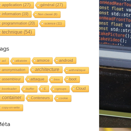
application
(27)
général
(27)
information
(19)
Non classé
(8)
programmation
(20)
science
(11)
technique
(54)
ags
android
amorce
acl
aléatoire
architecture
anonymisation
arithmétique
attaque
boot
assembleur
bios
c
Cloud
bootloader
buffer
cgroups
container
Conteneurs
cookie
copy-on-write
éta