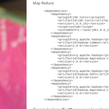
Map Reduce:
<
dependencies
>
<
dependency
>
<
groupId
>
jdk.tools
</
groupId
>
<
artifactId
>
jdk.tools
</
artifac
<
version
>
1.8.0_241
</
version
>
<
scope
>
system
</
scope
>
<
systemPath
>
C:/Java/jdk1.8.0_2
</
dependency
>
<
dependency
>
<
groupId
>
org.apache.hadoop
</
gr
<
artifactId
>
hadoop-common
</
art
<
version
>
2.8.0
</
version
>
</
dependency
>
<
dependency
>
<
groupId
>
org.apache.hadoop
</
gr
<
artifactId
>
hadoop-mapreduce-c
<
version
>
2.8.0
</
version
>
</
dependency
>
<
dependency
>
<
groupId
>
org.apache.hadoop
</
gr
<
artifactId
>
hadoop-hdfs
</
artif
<
version
>
2.8.0
</
version
>
</
dependency
>
<
dependency
>
<
groupId
>
org.apache.hadoop
</
gr
<
artifactId
>
hadoop-mapreduce-c
<
version
>
2.8.0
</
version
>
</
dependency
>
</
dependencies
>