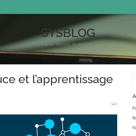
SYSBLOG
LE BLOG TECHNO DU MASTER 2
R
e et l’apprentissage
A
0
P
R
N