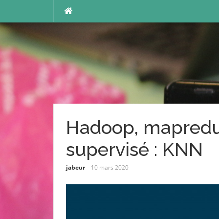
Aller
au
contenu
Hadoop, mapreduc
supervisé : KNN
jabeur
10 mars 2020