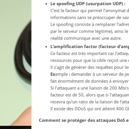
Le spoofing UDP (usurpation UDP) :
C’est le facteur qui permet l’anonymat 
informations sans se préoccuper de savo
Le spoofing consiste à remplacer l’adres
par le serveur comme légitime), ainsi 
réalité communique avec une autre.
L’amplification factor (facteur d’amp
Ce facteur est très important car l’att
ressources pour que la cible reçoit un
Il s’agit de générer des requêtes pour 
Ex
emple
:
demander à un serveur de jeux
fait énormément de données à envoyer à
Si l’attaquant a une liaison de 200 Mb/s 
facteur est de 50, alors que si l’attaquan
recevra qu’un ratio de la liaison de l’att
Il existe des DDoS qui ont atteint 400 G
Comment se protéger des attaques DoS e