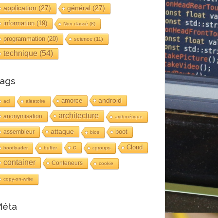
application
(27)
général
(27)
information
(19)
Non classé
(8)
programmation
(20)
science
(11)
technique
(54)
ags
android
amorce
acl
aléatoire
architecture
anonymisation
arithmétique
attaque
boot
assembleur
bios
c
Cloud
bootloader
buffer
cgroups
container
Conteneurs
cookie
copy-on-write
éta