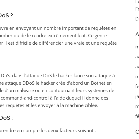
L
F
DoS ?
D
œuvre en envoyant un nombre important de requêtes en
A
tomber ou de le rendre extrêmement lent. Ce genre
 il est difficile de différencier une vraie et une requête
m
a
a
 DoS, dans l’attaque DoS le hacker lance son attaque à
m
ne attaque DDoS le hacker crée d’abord un Botnet en
f
ide d’un malware ou en contournant leurs systèmes de
j
pe command-and-control à l’aide duquel il donne des
es requêtes et les envoyer à la machine ciblée.
m
f
DoS :
 prendre en compte les deux facteurs suivant :
C