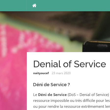
Aller
au
contenu
Denial of Service
naityoucef
23 mars 2020
Déni de Service ?
Le
Déni de Service
(DoS – Denial of Service)
ressource impossible ou très difficile pour les
ou pour rendre la ressource extrêmement lente