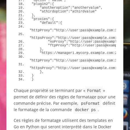
"option"
:
"value"
,
"plugin2"
:
{
"anotheroption"
:
"anothervalue"
,
"athirdoption"
:
"athirdvalue"
}
,
"proxies"
:
{
"default"
:
{
"httpProxy"
:
"http://user:pass@example.com:3128"
,
"httpsProxy"
:
"http://user:pass@example.com:3128"
,
"noProxy"
:
"http://user:pass@example.com:
"ftpProxy"
:
"http://user:pass@example.com
}
,
"https://manager1.mycorp.example.com:2377"
:
{
"httpProxy"
:
"http://user:pass@example.com:3128"
,
"httpsProxy"
:
"http://user:pass@example.com:3128"
}
,
}
}
Chaque propriété se terminant par «
»
Format
permet de définir des règles de formatage pour une
commande précise. Par exemple,
définit
psFormat
le formatage de la commande
.
docker ps
Ces règles de formatage utilisent des templates en
Go en Python qui seront interprété dans le Docker