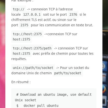
Par exemple :
-> connexion TCP à l’adresse
tcp://
locale
soit sur le port
si le
127.0.0.1
2376
chiffrement TLS est actif, ou sinon sur le
port
pour les communication en texte brut.
2375
->connexion TCP sur
tcp://host:2375
host:2375
-> connexion TCP sur
tcp://host:2375/path
avec préfix de chemin pour toutes les
host:2375
requêtes.
-> Pour un socket du
unix://path/to/socket
domaine Unix de chemin
path/to/socket
En résumé :
# Download an ubuntu image, use default 
Unix socket
$ 
docker pull ubuntu