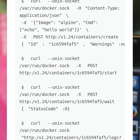
$ 
curl 
--unix-socket
/var/run/docker.sock 
-H
"Content-Type: 
application/json"
\
-d
'{"Image": "alpine", "Cmd": 
["echo", "hello world"]}'
\
-X
 POST http:/v1.24/containers/create
{
"Id"
:
"1c6594faf5"
,
"Warnings"
:null}
$ 
curl 
--unix-socket
/var/run/docker.sock 
-X
 POST 
http:/v1.24/containers/1c6594faf5/start
$ 
curl 
--unix-socket
/var/run/docker.sock 
-X
 POST 
http:/v1.24/containers/1c6594faf5/wait
{
"StatusCode"
:0}
$ 
curl 
--unix-socket
/var/run/docker.sock 
"http:/v1.24/containers/1c6594faf5/logs?