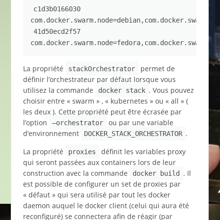
c1d3b0166030        
com.docker.swarm.node=debian,com.docker.swarm.cp
41d50ecd2f57 
com.docker.swarm.node=fedora,com.docker.swarm.cp
La propriété
permet de
stackOrchestrator
définir l’orchestrateur par défaut lorsque vous
utilisez la commande
. Vous pouvez
docker stack
choisir entre « swarm » , « kubernetes » ou « all » (
les deux ). Cette propriété peut être écrasée par
l’option
ou par une variable
–orchestrator
d’environnement
.
DOCKER_STACK_ORCHESTRATOR
La propriété
définit les variables proxy
proxies
qui seront passées aux containers lors de leur
construction avec la commande
. Il
docker build
est possible de configurer un set de proxies par
« défaut » qui sera utilisé par tout les docker
daemon auquel le docker client (celui qui aura été
reconfiguré) se connectera afin de réagir (par