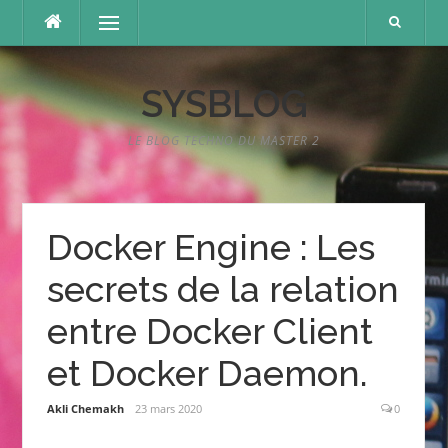
Aller
Menu
au
contenu
SYSBLOG
LE BLOG TECHNO DU MASTER 2
Docker Engine : Les
secrets de la relation
entre Docker Client
et Docker Daemon.
Akli Chemakh
23 mars 2020
0