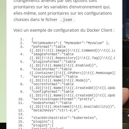
changements amenés par des options sont
prioritaires sur les variables d’environnement qui,
elles-même, sont prioritaires sur les configurations
choisies dans le fichier
.
.json
Voici un exemple de configuration du Docker Client :
{
"HttpHeaders"
:
{
"MyHeader"
:
"MyValue"
}
,
"psFormat"
:
"table 
{{.ID}}\\t{{.Image}}\\t{{.Command}}\\t{{.Labels}}
"imagesFormat"
:
"table 
{{.ID}}\\t{{.Repository}}\\t{{.Tag}}\\t{{.Created
"pluginsFormat"
:
"table 
{{.ID}}\t{{.Name}}\t{{.Enabled}}"
,
"statsFormat"
:
"table 
{{.Container}}\t{{.CPUPerc}}\t{{.MemUsage}}"
,
"servicesFormat"
:
"table 
{{.ID}}\t{{.Name}}\t{{.Mode}}"
,
"secretFormat"
:
"table 
{{.ID}}\t{{.Name}}\t{{.CreatedAt}}\t{{.UpdatedAt}
"configFormat"
:
"table 
{{.ID}}\t{{.Name}}\t{{.CreatedAt}}\t{{.UpdatedAt}
"serviceInspectFormat"
:
"pretty"
,
"nodesFormat"
:
"table 
{{.ID}}\t{{.Hostname}}\t{{.Availability}}"
,
"detachKeys"
:
"ctrl-e,e"
,
"stackOrchestrator"
:
"kubernetes"
,
"plugins"
:
{
"plugin1"
:
{