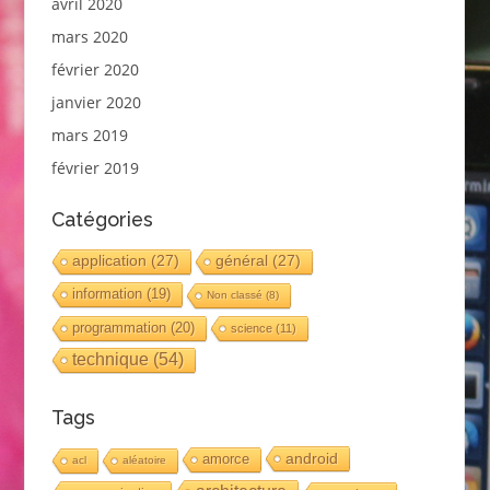
avril 2020
mars 2020
février 2020
janvier 2020
mars 2019
février 2019
Catégories
application
(27)
général
(27)
information
(19)
Non classé
(8)
programmation
(20)
science
(11)
technique
(54)
Tags
android
amorce
acl
aléatoire