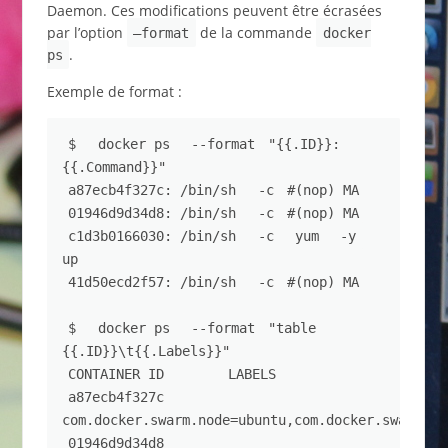
Daemon. Ces modifications peuvent être écrasées
par l’option
de la commande
–format
docker
.
ps
Exemple de format :
$ 
docker ps 
--format
"{{.ID}}: 
{{.Command}}"
a87ecb4f327c: /bin/sh 
-c
#(nop) MA
01946d9d34d8: /bin/sh 
-c
#(nop) MA
c1d3b0166030: /bin/sh 
-c
 yum 
-y
up
41d50ecd2f57: /bin/sh 
-c
#(nop) MA
$ 
docker ps 
--format
"table 
{{.ID}}\t{{.Labels}}"
CONTAINER ID        LABELS
a87ecb4f327c        
com.docker.swarm.node=ubuntu,com.docker.swarm.st
01946d9d34d8