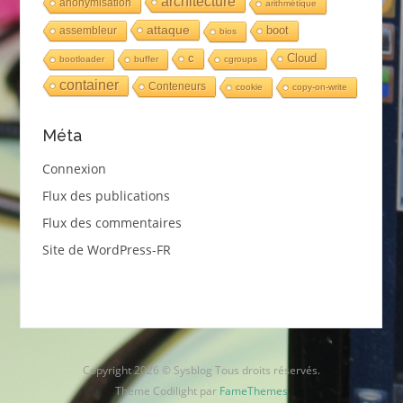
architecture
anonymisation
arithmétique
attaque
boot
assembleur
bios
c
Cloud
bootloader
buffer
cgroups
container
Conteneurs
cookie
copy-on-write
Méta
Connexion
Flux des publications
Flux des commentaires
Site de WordPress-FR
Copyright 2026 © Sysblog Tous droits réservés.
Thème Codilight par
FameThemes