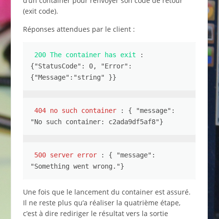
d’un container pour renvoyer son code de retour
(exit code).
Réponses attendues par le client :
200 The container has exit
 :  
{"StatusCode": 0, "Error": 
{"Message":"string" }}
404 no such container
 : { "message": 
"No such container: c2ada9df5af8"}
500 server error
 : { "message": 
"Something went wrong."}
Une fois que le lancement du container est assuré.
Il ne reste plus qu’a réaliser la quatrième étape,
c’est à dire rediriger le résultat vers la sortie