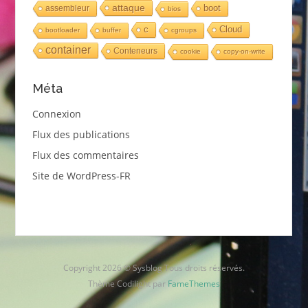
attaque
boot
assembleur
bios
c
Cloud
bootloader
buffer
cgroups
container
Conteneurs
cookie
copy-on-write
Méta
Connexion
Flux des publications
Flux des commentaires
Site de WordPress-FR
Copyright 2026 © Sysblog Tous droits réservés.
Thème Codilight par
FameThemes