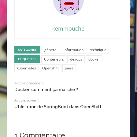
kemmouche
général
information
technique
CATÉGORIES
Conteneurs
devops
docker
ÉTIQUETTES
kubernetes
Openshift
paas
Article précédent
Docker, comment ça marche ?
Article suivant
Utilisation de SpringBoot dans OpenShift.
1 Commentaire