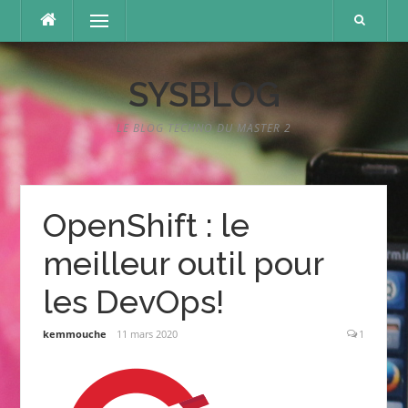
Aller
Menu
au
contenu
SYSBLOG
LE BLOG TECHNO DU MASTER 2
OpenShift : le
meilleur outil pour
les DevOps!
kemmouche
11 mars 2020
1