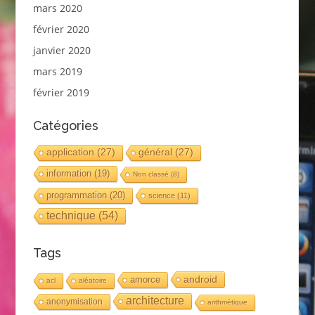
mars 2020
février 2020
janvier 2020
mars 2019
février 2019
Catégories
application
(27)
général
(27)
information
(19)
Non classé
(8)
programmation
(20)
science
(11)
technique
(54)
Tags
android
amorce
acl
aléatoire
architecture
anonymisation
arithmétique