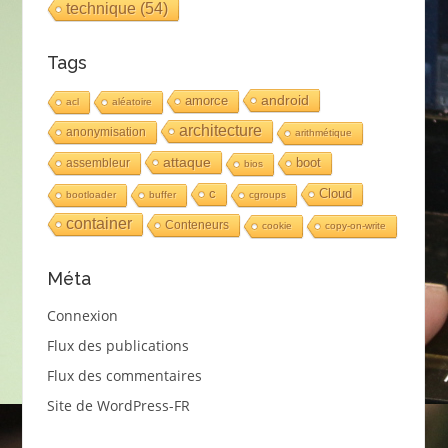
technique
(54)
Tags
android
amorce
acl
aléatoire
architecture
anonymisation
arithmétique
attaque
boot
assembleur
bios
c
Cloud
bootloader
buffer
cgroups
container
Conteneurs
cookie
copy-on-write
Méta
Connexion
Flux des publications
Flux des commentaires
Site de WordPress-FR