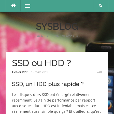
Aller
Menu
au
contenu
SYSBLOG
LE BLOG TECHNO DU MASTER 2
SSD ou HDD ?
Fichier 2018
15 mars 2019
0
SSD, un HDD plus rapide ?
Les disques durs SSD ont émergé relativement
récemment. Le gain de performance par rapport
aux disques durs HDD est indéniable mais est-ce
réellement aussi simple que ça ? Et d’ailleurs, qu’est