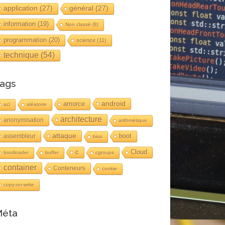
application
(27)
général
(27)
information
(19)
Non classé
(8)
programmation
(20)
science
(11)
technique
(54)
ags
android
amorce
acl
aléatoire
architecture
anonymisation
arithmétique
attaque
boot
assembleur
bios
c
Cloud
bootloader
buffer
cgroups
container
Conteneurs
cookie
copy-on-write
éta