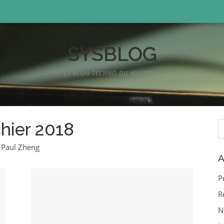
SYSBLOG
LE BLOG TECHNO DU MASTER 2
R
chier 2018
, Paul Zheng
A
P
R
N