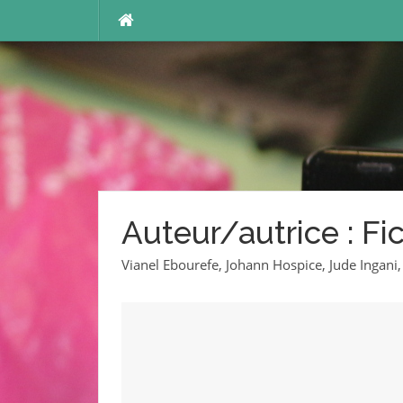
Aller
au
contenu
Auteur/autrice :
Fi
Vianel Ebourefe, Johann Hospice, Jude Ingani