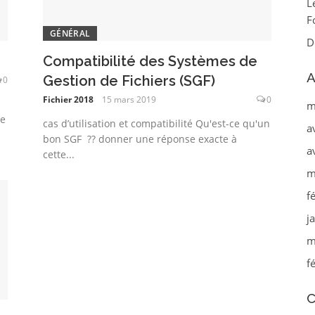
L
F
GÉNÉRAL
D
Compatibilité des Systèmes de
A
Gestion de Fichiers (SGF)
0
Fichier 2018
15 mars 2019
0
m
de
cas d’utilisation et compatibilité Qu'est-ce qu'un
a
bon SGF ?? donner une réponse exacte à
a
cette...
m
f
j
m
f
C