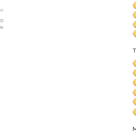
0
SD
de
T
M