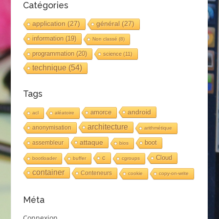
Catégories
application
(27)
général
(27)
information
(19)
Non classé
(8)
programmation
(20)
science
(11)
technique
(54)
Tags
android
amorce
acl
aléatoire
architecture
anonymisation
arithmétique
attaque
boot
assembleur
bios
c
Cloud
bootloader
buffer
cgroups
container
Conteneurs
cookie
copy-on-write
Méta
Connexion