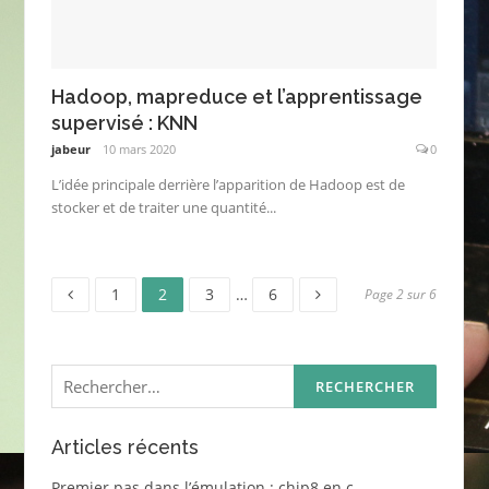
Hadoop, mapreduce et l’apprentissage
supervisé : KNN
jabeur
10 mars 2020
0
L’idée principale derrière l’apparition de Hadoop est de
stocker et de traiter une quantité...
Page
Page
Page
Page
Pagination
1
2
3
…
6
Page 2 sur 6
des
Rechercher :
publications
Articles récents
Premier pas dans l’émulation : chip8 en c