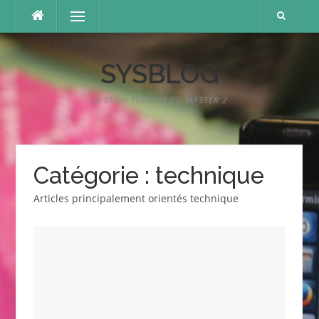
Aller
Menu
au
contenu
SYSBLOG
LE BLOG TECHNO DU MASTER 2
Catégorie :
technique
Articles principalement orientés technique