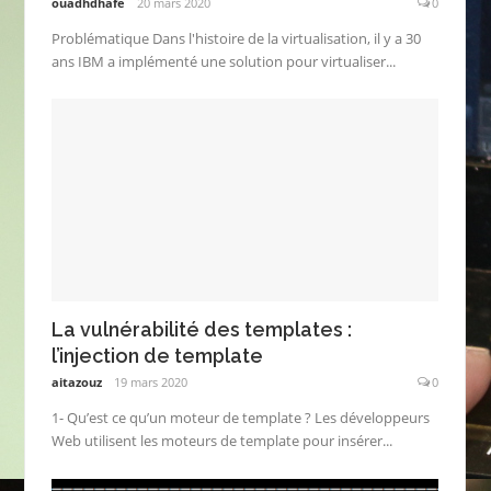
ouadhdhafe
20 mars 2020
0
Problématique Dans l'histoire de la virtualisation, il y a 30
ans IBM a implémenté une solution pour virtualiser...
La vulnérabilité des templates :
l’injection de template
aitazouz
19 mars 2020
0
1- Qu’est ce qu’un moteur de template ? Les développeurs
Web utilisent les moteurs de template pour insérer...